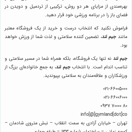
بهره‌مندی از مزایای هر دو روش، ترکیبی از تردمیل و دویدن در
فضای باز را در برنامه ورزشی خود قرار دهید.
فراموش نکنید که انتخاب درست و خرید از یک فروشگاه معتبر
مانند
جیم لند
، تضمین کننده سلامتی و لذت شما از ورزش خواهد
بود.
جیم لند
نه تنها یک فروشگاه، بلکه همراه شما در مسیر سلامتی و
تناسب اندام است. با انتخاب
جیم لند
، به جمع خانواده‌ای بزرگ از
ورزشکاران و علاقه‌مندان به سلامتی بپیوندید.
021-66005000
021-66006000
80 70000 0937
info[@]gymland[dot]co
تهران – خیابان آزادی به سمت انقلاب – نبش متروی شادمان –
کوچه زمانی – ساختمان شماره 133 – طبقه چهارم