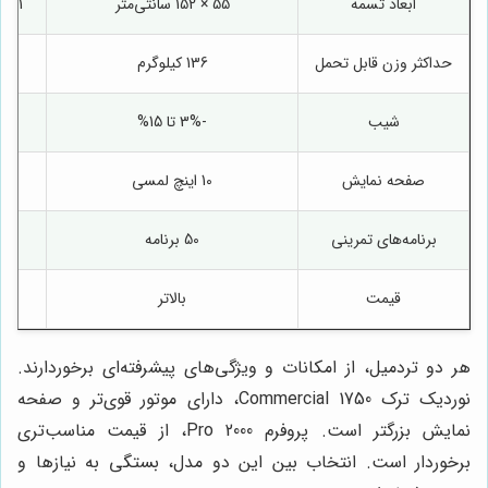
ابعاد تسمه
55 × 152 سانتی‌متر
51 × 152 سانتی‌متر
حداکثر وزن قابل تحمل
136 کیلوگرم
36
شیب
-3% تا 15%
-3% ت
صفحه نمایش
10 اینچ لمسی
10 اینچ ل
برنامه‌های تمرینی
50 برنامه
قیمت
بالاتر
هر دو تردمیل، از امکانات و ویژگی‌های پیشرفته‌ای برخوردارند.
نوردیک ترک Commercial 1750، دارای موتور قوی‌تر و صفحه
نمایش بزرگتر است. پروفرم Pro 2000، از قیمت مناسب‌تری
برخوردار است. انتخاب بین این دو مدل، بستگی به نیازها و