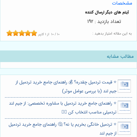
مشخصات
تعداد بازدید : 192
به این مقاله امتیاز بدهید :
10
/
10
از
1
کاربر
مطالب مشابه
⭐️ قیمت تردمیل چقدره؟ 💰 راهنمای جامع خرید تردمیل از
جیم لند (با بررسی عوامل موثر)
⭐️ راهنمای جامع خرید تردمیل با مشاوره تخصصی: از جیم لند
تردمیلی مناسب انتخاب کن 🏃‍♀️
⭐️ تردمیل خانگی بخریم یا نه؟ 🤔 راهنمای جامع خرید تردمیل
از جیم لند