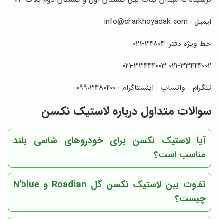
ایمیل : info@charkhoyadak.com
خط ویژه دفتر: 34804-021
021-33444002 021-33444003
تلگرام . واتساپ . اینستاگرام : 09903480400
سوالات متداول درباره لاستیک نکسن
آیا لاستیک نکسن برای خودروهای شاسی بلند
مناسب است؟
تفاوت بین لاستیک نکسن گل Roadian و N'blue
چیست؟