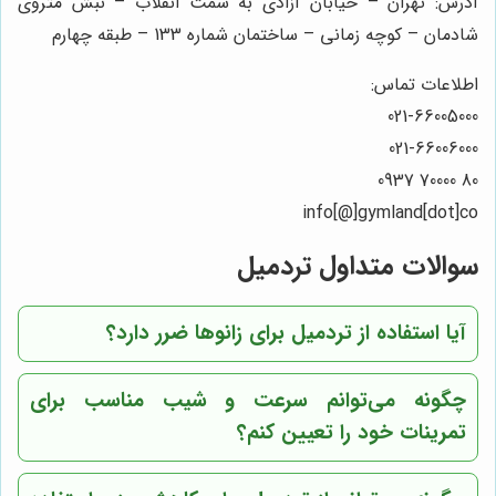
آدرس: تهران – خیابان آزادی به سمت انقلاب – نبش متروی
شادمان – کوچه زمانی – ساختمان شماره 133 – طبقه چهارم
اطلاعات تماس:
021-66005000
021-66006000
80 70000 0937
info[@]gymland[dot]co
سوالات متداول تردمیل
آیا استفاده از تردمیل برای زانوها ضرر دارد؟
چگونه می‌توانم سرعت و شیب مناسب برای
تمرینات خود را تعیین کنم؟