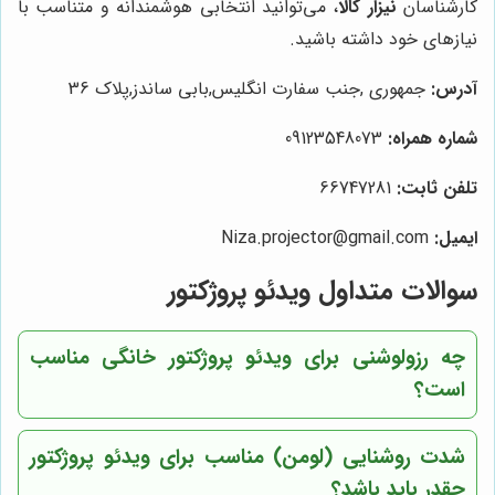
کارشناسان
نیزار کالا
، می‌توانید انتخابی هوشمندانه و متناسب با
نیازهای خود داشته باشید.
آدرس:
جمهوری ,جنب سفارت انگلیس,بابی ساندز,پلاک 36
شماره همراه:
09123548073
تلفن ثابت:
66747281
ایمیل:
Niza.projector@gmail.com
سوالات متداول ویدئو پروژکتور
چه رزولوشنی برای ویدئو پروژکتور خانگی مناسب
است؟
شدت روشنایی (لومن) مناسب برای ویدئو پروژکتور
چقدر باید باشد؟