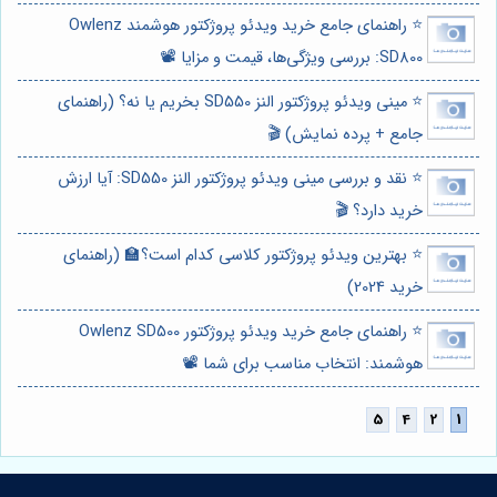
⭐️ راهنمای جامع خرید ویدئو پروژکتور هوشمند Owlenz
SD800: بررسی ویژگی‌ها، قیمت و مزایا 📽️
⭐️ مینی ویدئو پروژکتور النز SD550 بخریم یا نه؟ (راهنمای
جامع + پرده نمایش) 🎬
⭐️ نقد و بررسی مینی ویدئو پروژکتور النز SD550: آیا ارزش
خرید دارد؟ 🎬
⭐️ بهترین ویدئو پروژکتور کلاسی کدام است؟🏫 (راهنمای
خرید 2024)
⭐️ راهنمای جامع خرید ویدئو پروژکتور Owlenz SD500
هوشمند: انتخاب مناسب برای شما 📽️