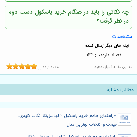
چه نکاتی را باید در هنگام خرید باسکول دست دوم
در نظر گرفت؟
مشخصات
تعداد بازدید : 145
به این مقاله امتیاز بدهید :
10
/
10
از
1
کاربر
مطالب مشابه
⭐️راهنمای جامع خرید باسکول 4 لودسل⚖️: نکات کلیدی،
قیمت و انتخاب بهترین مدل
راهنمای جامع خرید باسکول 4 لودسل صنعتی ⭐️⚖️