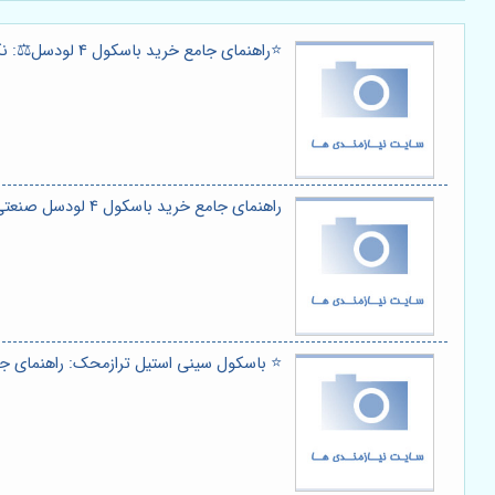
⭐️راهنمای جامع خرید باسکول 4 لودسل⚖️: نکات کلیدی، قیمت و انتخاب بهترین مدل
راهنمای جامع خرید باسکول 4 لودسل صنعتی ⭐️⚖️ (ترازمحک): راهنمای انتخاب، نصب و نگهداری + کاربردها
⭐️ باسکول سینی استیل ترازمحک: راهنمای جا