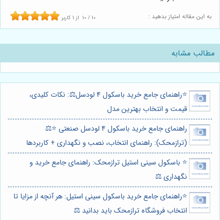
به این مقاله امتیاز بدهید :
10
/
10
از
1
کاربر
مطالب مشابه
⭐️راهنمای جامع خرید باسکول 4 لودسل⚖️: نکات کلیدی،
قیمت و انتخاب بهترین مدل
راهنمای جامع خرید باسکول 4 لودسل صنعتی ⭐️⚖️
(ترازمحک): راهنمای انتخاب، نصب و نگهداری + کاربردها
⭐️ باسکول سینی استیل ترازمحک: راهنمای جامع خرید و
نگهداری ⚖️
⭐️راهنمای جامع خرید باسکول سینی استیل: هر آنچه از مزایا تا
انتخاب فروشگاه ترازمحک باید بدانید ⚖️