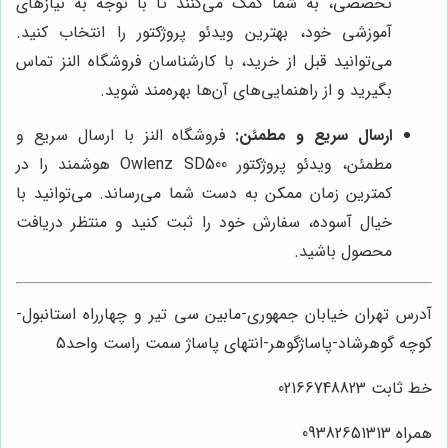
تخصصی، به شما کمک می‌کنند تا با توجه به نیازهای
آموزشی خود، بهترین ویدئو پروژکتور را انتخاب کنید.
می‌توانید قبل از خرید، با کارشناسان فروشگاه النز تماس
بگیرید و از راهنمایی‌های آن‌ها بهره‌مند شوید.
ارسال سریع و مطمئن:
فروشگاه النز با ارسال سریع و
مطمئن، ویدئو پروژکتور Owlenz SD500 هوشمند را در
کمترین زمان ممکن به دست شما می‌رساند. می‌توانید با
خیال آسوده، سفارش خود را ثبت کنید و منتظر دریافت
محصول باشید.
آدرس تهران خیابان جمهوری-مابین سی تیر و چهارراه استانبول-
کوچه گوهرشاد-پاساژگوهر-انتهای پاساژ سمت راست واحد5
خط ثابت 02166748823
همراه 09382651313