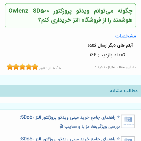
چگونه می‌توانم ویدئو پروژکتور Owlenz SD500
هوشمند را از فروشگاه النز خریداری کنم؟
مشخصات
تعداد بازدید : 164
به این مقاله امتیاز بدهید :
10
/
10
از
1
کاربر
مطالب مشابه
⭐️ راهنمای جامع خرید مینی ویدئو پروژکتور النز SD550:
بررسی ویژگی‌ها، مزایا و معایب 🎬
⭐️ راهنمای جامع خرید مینی ویدئو پروژکتور النز SD550: