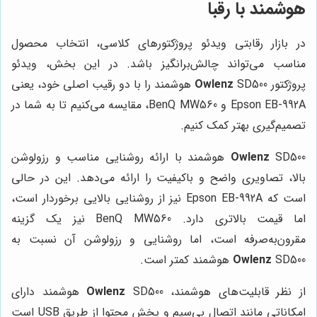
هوشمند با رقبا
در بازار رقابتی ویدئو پروژکتورهای کلاسی، انتخاب محصول
مناسب می‌تواند چالش‌برانگیز باشد. در این بخش، ویدئو
پروژکتور
Owlenz
SD500 هوشمند را با دو رقیب اصلی خود، یعنی
Epson EB-992A و BenQ MW560، مقایسه می‌کنیم تا به شما در
تصمیم‌گیری بهتر کمک کنیم.
Owlenz
SD500 هوشمند با ارائه روشنایی مناسب و رزولوشن
بالا، تصاویری واضح و باکیفیت را ارائه می‌دهد. این در حالی
است که Epson EB-992A نیز از روشنایی بالایی برخوردار است،
اما قیمت بالاتری دارد. BenQ MW560 نیز یک گزینه
مقرون‌به‌صرفه است، اما روشنایی و رزولوشن آن نسبت به
SD500 هوشمند کمتر است.
Owlenz
از نظر قابلیت‌های هوشمند،
Owlenz
SD500 هوشمند دارای
امکاناتی مانند اتصال بی‌سیم و پخش محتوا از طریق USB است