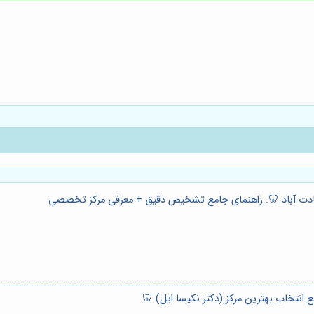
ادت آباد 🦷: راهنمای جامع تشخیص دقیق + معرفی مرکز تخصصی
ع انتخاب بهترین مرکز (دکتر نکیسا ایل) 🦷