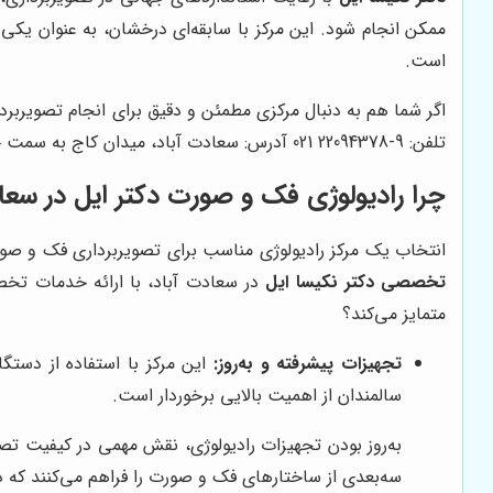
ممکن انجام شود. این مرکز با سابقه‌ای درخشان، به عنوان یکی ا
است.
اگر شما هم به دنبال مرکزی مطمئن و دقیق برای انجام تصویربر
تلفن: 9-22094378 021 آدرس: سعادت آباد، میدان کاج به سمت چهارراه شهرداری، خیابان سرو غربی، ابتدای خیابان مروارید، ساختمان مروارید، پلاک 2، طبقه 2، واحد 14
چرا رادیولوژی فک و صورت دکتر ایل در سع
انتخاب یک مرکز رادیولوژی مناسب برای تصویربرداری فک و صو
تخصصی دکتر نکیسا ایل
در سعادت آباد، با ارائه خدمات تخصصی
متمایز می‌کند؟
تجهیزات پیشرفته و به‌روز:
سالمندان از اهمیت بالایی برخوردار است.
به‌روز بودن تجهیزات رادیولوژی، نقش مهمی در کیفیت تصاو
سه‌بعدی از ساختارهای فک و صورت را فراهم می‌کنند که د