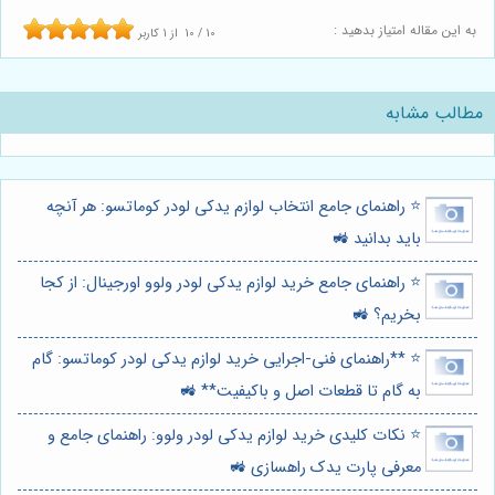
به این مقاله امتیاز بدهید :
10
/
10
از
1
کاربر
مطالب مشابه
⭐️ راهنمای جامع انتخاب لوازم یدکی لودر کوماتسو: هر آنچه
باید بدانید 🚜
⭐️ راهنمای جامع خرید لوازم یدکی لودر ولوو اورجینال: از کجا
بخریم؟ 🚜
⭐️ **راهنمای فنی-اجرایی خرید لوازم یدکی لودر کوماتسو: گام
به گام تا قطعات اصل و باکیفیت** 🚜
⭐️ نکات کلیدی خرید لوازم یدکی لودر ولوو: راهنمای جامع و
معرفی پارت یدک راهسازی 🚜