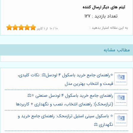
تعداد بازدید : 127
به این مقاله امتیاز بدهید :
10
/
10
از
1
کاربر
مطالب مشابه
⭐️راهنمای جامع خرید باسکول 4 لودسل⚖️: نکات کلیدی،
قیمت و انتخاب بهترین مدل
راهنمای جامع خرید باسکول 4 لودسل صنعتی ⭐️⚖️
(ترازمحک): راهنمای انتخاب، نصب و نگهداری + کاربردها
⭐️ باسکول سینی استیل ترازمحک: راهنمای جامع خرید و
نگهداری ⚖️