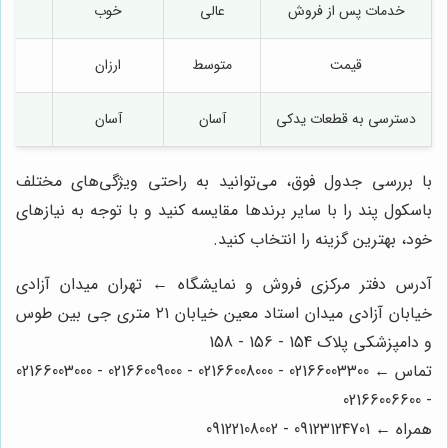
خدمات پس از فروش
عالی
خوب
قیمت
متوسط
ارزان
م
دسترسی به قطعات یدکی
آسان
آسان
م
با بررسی جدول فوق، می‌توانید به راحتی ویژگی‌های مختلف
باسکول پند را با سایر برندها مقایسه کنید و با توجه به نیازهای
خود، بهترین گزینه را انتخاب کنید.
آدرس دفتر مرکزی فروش و نمایشگاه ← تهران میدان آزادی
خیابان آزادی میدان استاد معین خیابان ۲۱ متری جی بین طوس
و دامپزشکی پلاک 154 - 156 - 158
تماس ← 02166003300 - 02166008000 - 02166009000 - 02166003000
- 02166006600
همراه ← 09123124701 - 09122108002