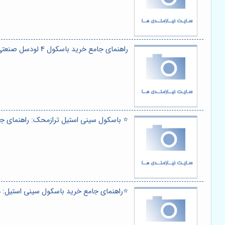
راهنمای جامع خرید باسکول 4 لودسل صنعتی ⭐️⚖️ (ترازمحک): راهنمای انتخاب، نصب و نگهداری + کاربردها
⭐️ باسکول سینی استیل ترازمحک: راهنمای جا
⭐️راهنمای جامع خرید باسکول سینی استیل: هر 