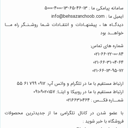
سامانه پیامکی ما : 13-46-65-13-4000-5000
ایمیل ما : info@behsazanchoob.com
دیدگـاه ها ، پیشنهـادات و انتقـادات شـما روشـنـگر راه مــا
خواهــد بود
شماره های تماس:
021-66-22-00-84
021-66-31-04-64
021-66-13-95-72
ارتباط مستقیم با ما در تلگرام و واتس آپ: 0912 799 61 55
ارتباط مستقیم با ما در روبیکا و ایتـا: 09109020157
شمــاره فکــس : 02166310464
با عضو شدن در کانال تلگرامی ما از جدیدترین محصولات
فروشگاه با خبر شوید :