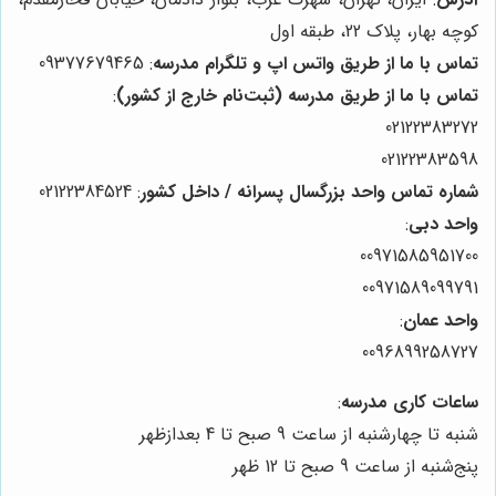
کوچه بهار، پلاک 22، طبقه اول
تماس با ما از طریق واتس اپ و تلگرام مدرسه
: 09377679465
تماس با ما از طریق مدرسه (ثبت‌نام خارج از کشور)
:
02122383272
02122383598
شماره تماس واحد بزرگسال پسرانه / داخل کشور
: 02122384524
واحد دبی
:
00971585951700
00971589099791
واحد عمان
:
0096899258727
ساعات کاری مدرسه
:
شنبه تا چهارشنبه از ساعت 9 صبح تا 4 بعدازظهر
پنج‌شنبه از ساعت 9 صبح تا 12 ظهر