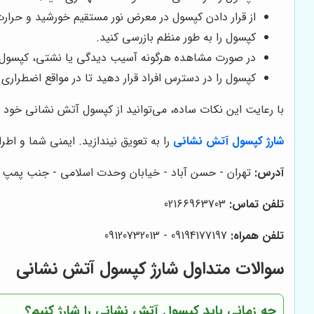
از قرار دادن کپسول در معرض نور مستقیم خورشید و حرارت
کپسول را به طور منظم بازرسی کنید.
در صورت مشاهده هرگونه آسیب دیدگی یا نشتی، کپسول را
کپسول را در دسترس افراد قرار دهید تا در مواقع اضطراری 
با رعایت این نکات ساده، می‌توانید از کپسول آتش نشانی خود 
شارژ کپسول آتش نشانی
را به تعویق نیندازید. ایمنی شما و اطرا
آدرس:
تهران - حسن آباد - خیابان وحدت اسلامی - جنب پمپ بن
تلفن تماس:
02166963703
تلفن همراه:
09194177197 - 09120732013
سوالات متداول شارژ کپسول آتش نشانی
چه زمانی باید کپسول آتش نشانی را شارژ کنیم؟