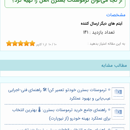
از کجا می‌توان ترموستات بسترن اصل را تهیه کرد؟
مشخصات
تعداد بازدید : 141
به این مقاله امتیاز بدهید :
10
/
10
از
1
کاربر
مطالب مشابه
⭐️ ترموستات بسترن خودتو تعمیر کن! 🛠️ راهنمای فنی-اجرایی
عیب‌یابی و بهبود عملکرد
⭐️ راهنمای جامع خرید ترموستات بسترن: 🌡️ بهترین انتخاب
برای عملکرد بهینه خودرو (از نیوپارت)