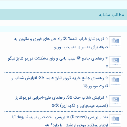
مطالب مشابه
⭐️ توربوشارژ خراب شده؟ 🛠️ راه حل های فوری و مقرون به
صرفه برای تعمیر یا تعویض توربو
⭐️ راهنمای جامع 🛠️ عیب یابی و رفع مشکلات توربو شارژ تیگو
7
⭐️ راهنمای جامع خرید توربوشارژ هایما S5: افزایش شتاب و
قدرت موتور 🚀
⭐️ افزایش شتاب جک S5: راهنمای فنی-اجرایی توربوشارژ
(نصب، عیب‌یابی و نگهداری) 🛠️⚙️
نقد و بررسی (Review) ⭐️ بررسی تخصصی توربوشارژها: آیا
ارتقاء عملکرد موتور ارزشش را دارد؟ 🚗