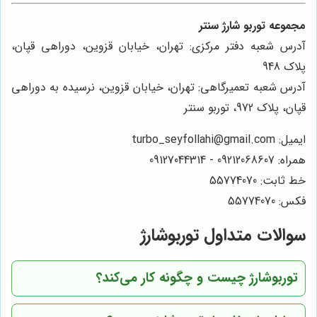
مجموعه توربو شارژ سنتر
آدرس شعبه دفتر مرکزی: تهران، خیابان قزوین، دوراهی قپان،
پلاک 948
آدرس شعبه تعمیرگاهی: تهران، خیابان قزوین، نرسیده به دوراهی
قپان، پلاک 972، توربو سنتر
ایمیل: turbo_seyfollahi@gmail.com
همراه: 09212068607 - 09127044314
خط ثابت: 55774070
فکس: 55774070
سوالات متداول توربوشارژ
توربوشارژ چیست و چگونه کار می‌کند؟