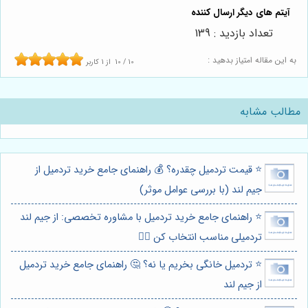
تعداد بازدید : 139
به این مقاله امتیاز بدهید :
10
/
10
از
1
کاربر
مطالب مشابه
⭐️ قیمت تردمیل چقدره؟ 💰 راهنمای جامع خرید تردمیل از
جیم لند (با بررسی عوامل موثر)
⭐️ راهنمای جامع خرید تردمیل با مشاوره تخصصی: از جیم لند
تردمیلی مناسب انتخاب کن 🏃‍♀️
⭐️ تردمیل خانگی بخریم یا نه؟ 🤔 راهنمای جامع خرید تردمیل
از جیم لند