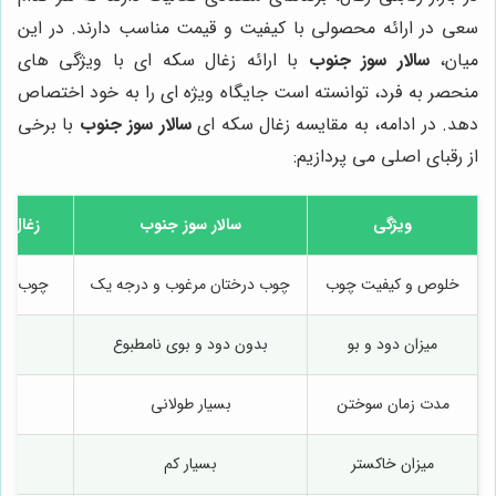
سعی در ارائه محصولی با کیفیت و قیمت مناسب دارند. در این
میان،
سالار سوز جنوب
با ارائه زغال سکه ای با ویژگی های
منحصر به فرد، توانسته است جایگاه ویژه ای را به خود اختصاص
دهد. در ادامه، به مقایسه زغال سکه ای
سالار سوز جنوب
با برخی
از رقبای اصلی می پردازیم:
ویژگی
سالار سوز جنوب
زغال م
خلوص و کیفیت چوب
چوب درختان مرغوب و درجه یک
چوب با 
میزان دود و بو
بدون دود و بوی نامطبوع
د
مدت زمان سوختن
بسیار طولانی
م
میزان خاکستر
بسیار کم
م