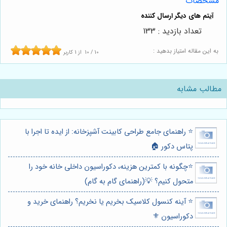
مشخصات
تعداد بازدید : 133
به این مقاله امتیاز بدهید :
10
/
10
از
1
کاربر
مطالب مشابه
⭐️ راهنمای جامع طراحی کابینت آشپزخانه: از ایده تا اجرا با
پتاس دکور 🏠
⭐️چگونه با کمترین هزینه، دکوراسیون داخلی خانه خود را
متحول کنیم؟ 💡(راهنمای گام به گام)
⭐️ آینه کنسول کلاسیک بخریم یا نخریم؟ راهنمای خرید و
دکوراسیون ⚜️