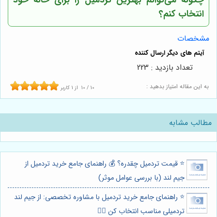
انتخاب کنم؟
مشخصات
تعداد بازدید : 223
به این مقاله امتیاز بدهید :
10
/
10
از
1
کاربر
مطالب مشابه
⭐️ قیمت تردمیل چقدره؟ 💰 راهنمای جامع خرید تردمیل از
جیم لند (با بررسی عوامل موثر)
⭐️ راهنمای جامع خرید تردمیل با مشاوره تخصصی: از جیم لند
تردمیلی مناسب انتخاب کن 🏃‍♀️