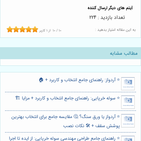
تعداد بازدید : 224
به این مقاله امتیاز بدهید :
10
/
10
از
1
کاربر
مطالب مشابه
⭐️ آردواز: راهنمای جامع انتخاب و کاربرد + 🏠
⭐️ سوله خرپایی: راهنمای جامع انتخاب و کاربرد + مزایا 🏗️
⭐️ آردواز یا ورق سنگ؟ 🤔 مقایسه جامع برای انتخاب بهترین
پوشش سقف + 🛠️ نکات نصب
⭐️ راهنمای جامع طراحی مهندسی سوله خرپایی: از ایده تا اجرا