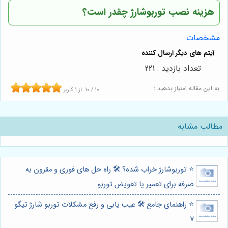
هزینه نصب توربوشارژ چقدر است؟
مشخصات
تعداد بازدید : 221
به این مقاله امتیاز بدهید :
10
/
10
از
1
کاربر
مطالب مشابه
⭐️ توربوشارژ خراب شده؟ 🛠️ راه حل های فوری و مقرون به
صرفه برای تعمیر یا تعویض توربو
⭐️ راهنمای جامع 🛠️ عیب یابی و رفع مشکلات توربو شارژ تیگو
7