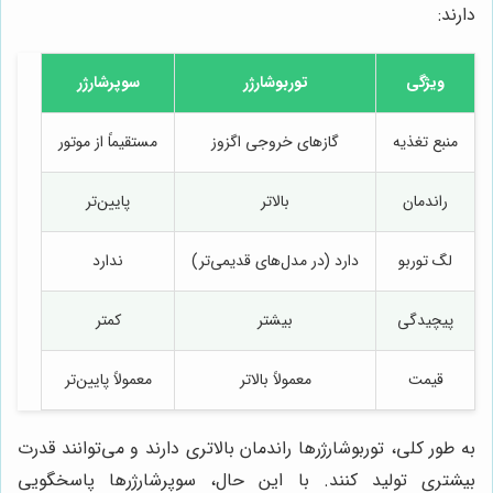
دارند:
ویژگی
توربوشارژر
سوپرشارژر
منبع تغذیه
گازهای خروجی اگزوز
مستقیماً از موتور
راندمان
بالاتر
پایین‌تر
لگ توربو
دارد (در مدل‌های قدیمی‌تر)
ندارد
پیچیدگی
بیشتر
کمتر
قیمت
معمولاً بالاتر
معمولاً پایین‌تر
به طور کلی، توربوشارژرها راندمان بالاتری دارند و می‌توانند قدرت
بیشتری تولید کنند. با این حال، سوپرشارژرها پاسخگویی