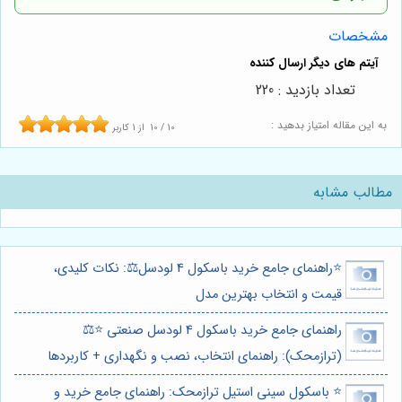
مشخصات
تعداد بازدید : 220
به این مقاله امتیاز بدهید :
10
/
10
از
1
کاربر
مطالب مشابه
⭐️راهنمای جامع خرید باسکول 4 لودسل⚖️: نکات کلیدی،
قیمت و انتخاب بهترین مدل
راهنمای جامع خرید باسکول 4 لودسل صنعتی ⭐️⚖️
(ترازمحک): راهنمای انتخاب، نصب و نگهداری + کاربردها
⭐️ باسکول سینی استیل ترازمحک: راهنمای جامع خرید و