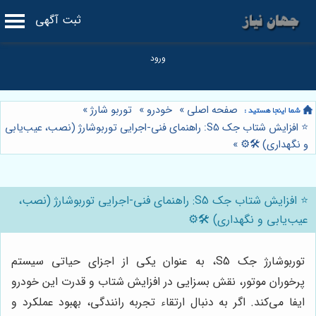
ثبت آگهی
صفحه اصلی
»
خودرو
»
توربو شارژ
»
⭐️ افزایش شتاب جک S5: راهنمای فنی-اجرایی توربوشارژ (نصب، عیب‌یابی
و نگهداری) 🛠️⚙️
»
⭐️ افزایش شتاب جک S5: راهنمای فنی-اجرایی توربوشارژ (نصب،
عیب‌یابی و نگهداری) 🛠️⚙️
توربوشارژ جک S5، به عنوان یکی از اجزای حیاتی سیستم
پرخوران موتور، نقش بسزایی در افزایش شتاب و قدرت این خودرو
ایفا می‌کند. اگر به دنبال ارتقاء تجربه رانندگی، بهبود عملکرد و