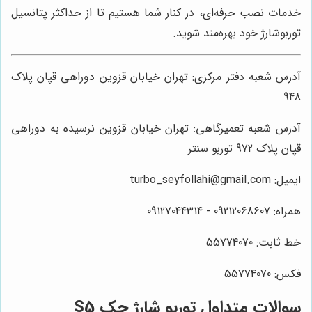
خدمات نصب حرفه‌ای، در کنار شما هستیم تا از حداکثر پتانسیل
توربوشارژ خود بهره‌مند شوید.
آدرس شعبه دفتر مرکزی: تهران خیابان قزوین دوراهی قپان پلاک
948
آدرس شعبه تعمیرگاهی: تهران خیابان قزوین نرسیده به دوراهی
قپان پلاک 972 توربو سنتر
ایمیل: turbo_seyfollahi@gmail.com
همراه: 09212068607 - 09127044314
خط ثابت: 55774070
فکس: 55774070
سوالات متداول توربو شارژ جک S5