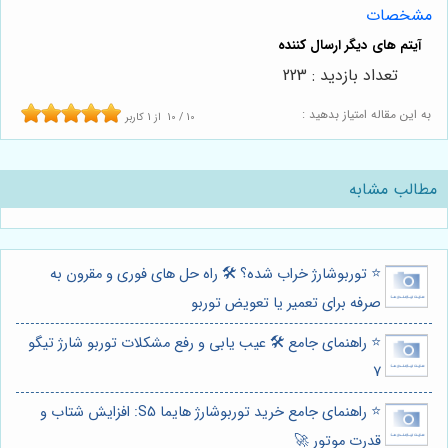
مشخصات
تعداد بازدید : 223
به این مقاله امتیاز بدهید :
10
/
10
از
1
کاربر
مطالب مشابه
⭐️ توربوشارژ خراب شده؟ 🛠️ راه حل های فوری و مقرون به
صرفه برای تعمیر یا تعویض توربو
⭐️ راهنمای جامع 🛠️ عیب یابی و رفع مشکلات توربو شارژ تیگو
7
⭐️ راهنمای جامع خرید توربوشارژ هایما S5: افزایش شتاب و
قدرت موتور 🚀