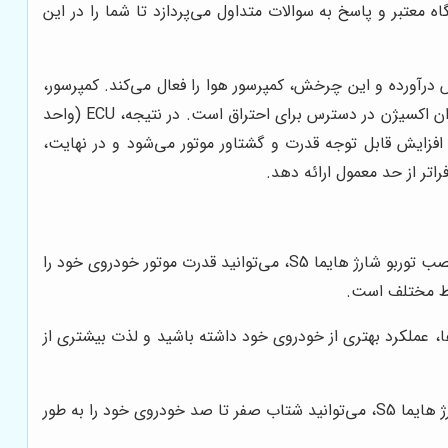
لیدی در خرید و نصب، معرفی یک فروشگاه معتبر و پاسخ به سوالات متداول می‌پردازد تا شما را در این
جی اگزوز، یک توربین را به چرخش درآورده و این چرخش، کمپرسور هوا را فعال می‌کند. کمپرسور،
هوای ورودی به موتور را فشرده کرده و با فشار بیشتری به داخل سیلندرها هدایت می‌کند. این افزایش فشار هوا، به معنای افزایش میزان اکسیژن در دسترس برای احتراق است. در نتیجه، ECU (واحد
 افزایش قابل توجه قدرت و گشتاور موتور می‌شود و در نهایت،
راتر از حد معمول ارائه دهد.
اصلی‌ترین و مهم‌ترین مزیت نصب توربو شارژر، افزایش چشمگیر قدرت و گشتاور موتور است. با نصب توربو شارژ هایما S5، می‌توانید قدرت موتور خودروی خود را
ها، عملکرد بهتری از خودروی خود داشته باشید و لذت بیشتری از
توربو شارژر با افزایش قدرت موتور، شتاب خودرو را نیز به طور قابل توجهی بهبود می‌بخشد. با نصب توربو شارژ هایما S5، می‌توانید شتاب صفر تا صد خودروی خود را به طور