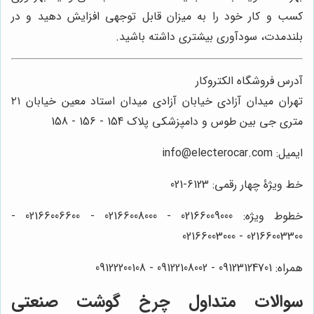
کسب و کار خود را به میزان قابل توجهی افزایش دهید و در
بلندمدت، سودآوری بیشتری داشته باشید.
آدرس فروشگاه الکتروکار
تهران میدان آزادی خیابان آزادی میدان استاد معین خیابان ۲۱
متری جی بین طوس و دامپزشکی پلاک 154 - 156 - 158
ایمیل: info@electerocar.com
خط ویژۀ چهار رقمی: 6123-021
خطوط ویژه: 02166009000 - 02166008000 - 02166006600 -
02166003300 - 02166003000
همراه: 09123124701 - 09122108002 - 09122200108
سوالات متداول چرخ گوشت صنعتی