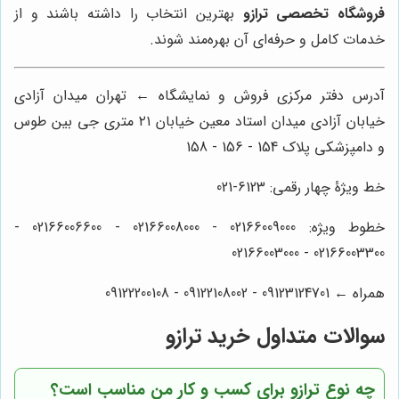
فروشگاه تخصصی ترازو
بهترین انتخاب را داشته باشند و از
خدمات کامل و حرفه‌ای آن بهره‌مند شوند.
آدرس دفتر مرکزی فروش و نمایشگاه ← تهران میدان آزادی
خیابان آزادی میدان استاد معین خیابان ۲۱ متری جی بین طوس
و دامپزشکی پلاک 154 - 156 - 158
خط ویژۀ چهار رقمی: 6123-021
خطوط ویژه: 02166009000 - 02166008000 - 02166006600 -
02166003300 - 02166003000
همراه ← 09123124701 - 09122108002 - 09122200108
سوالات متداول خرید ترازو
چه نوع ترازو برای کسب و کار من مناسب است؟