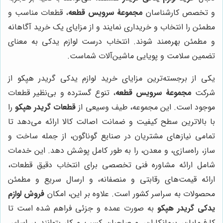
و تخصص کارشناسان
مجموعۀ سرویس قطعه
، قطعات مناسب و
مطمئن را انتخاب و خریداری نمایند و از مزایای یک خرید آگاهانه
و مطمئن بهره‌مند شوند. انتخاب درست لوازم یدکی به معنای
تضمین سلامت و پویایی ماشین‌آلات شماست.
یکی از برجسته‌ترین مزایای خرید لوازم یدکی گریدر هپکو از
شرکت
مجموعۀ سرویس قطعه
، تنوع گسترده و بی‌نظیر قطعات
موجود است. این مجموعه، طیف وسیعی از
قطعات گریدر هپکو
را
با بالاترین سطح کیفیت و ضمانت اصالت کالا ارائه می‌دهد تا
تمامی نیازهای مشتریان در صنایع گوناگون، از جمله ساخت و
ساز، راه‌سازی، و معدن، را به طور کامل پوشش دهد. این خدمات
شامل ارائه مشاوره فنی تخصصی برای انتخاب دقیق قطعات،
ارائه قیمت‌های رقابتی و منصفانه، و ارسال سریع و مطمئن
محصولات به سراسر کشور است. علاوه بر این، امکان
فروش لوازم
یدکی گریدر هپکو
به صورت عمده و جزئی فراهم شده است تا
کارفرمایان، پیمانکاران، و صاحبان کسب و کار بتوانند بر اساس