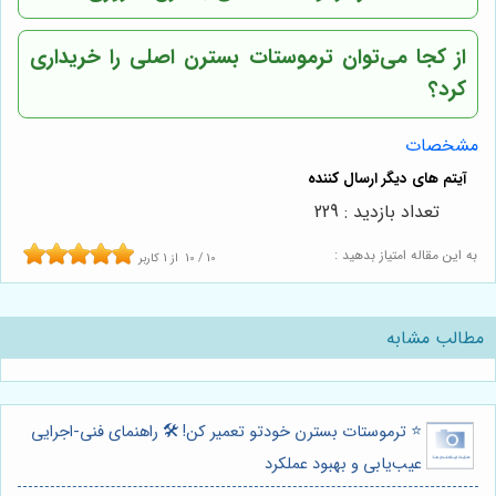
از کجا می‌توان ترموستات بسترن اصلی را خریداری
کرد؟
مشخصات
تعداد بازدید : 229
به این مقاله امتیاز بدهید :
10
/
10
از
1
کاربر
مطالب مشابه
⭐️ ترموستات بسترن خودتو تعمیر کن! 🛠️ راهنمای فنی-اجرایی
عیب‌یابی و بهبود عملکرد