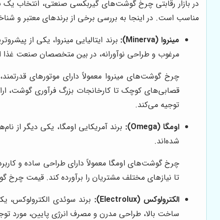
در بازار رقابتی چرخ گوشت‌های گیربکسی صنعتی، انتخاب یک برن
مناسب است. در اینجا به بررسی برخی از برندهای معتبر و شناخته
مینروا (Minerva):
برند ایتالیایی مینروا، یکی از پیشرو
مرغوب و طراحی نوآورانه، در بین متخصصان صنعت غذا از 
چرخ گوشت‌های مینروا معمولاً دارای موتورهای قدرتمند،
قصابی‌های کوچک تا کارخانجات بزرگ فرآوری گوشت، ارائه 
توجیه می‌کند.
اومگا (Omega):
برند آمریکایی اومگا، یکی دیگر از نام
شده‌اند.
چرخ گوشت‌های اومگا معمولاً دارای طراحی ساده و کاربرد
تا نیازهای مختلف مشتریان را برآورده کند. قیمت چرخ گوش
الکترولوکس (Electrolux):
برند سوئدی الکترولوکس، یکی
ساخت بالا، طراحی مدرن و مصرف انرژی پایین، مورد توجه بس