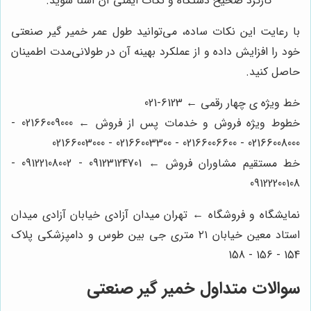
کارکرد صحیح دستگاه و نکات ایمنی آن آشنا شوید.
با رعایت این نکات ساده، می‌توانید طول عمر خمیر گیر صنعتی
خود را افزایش داده و از عملکرد بهینه آن در طولانی‌مدت اطمینان
حاصل کنید.
خط ویژه ی چهار رقمی ← 6123-021
خطوط ویژه فروش و خدمات پس از فروش ← 02166009000 -
02166008000 - 02166006600 - 02166003300 - 02166003000
خط مستقیم مشاوران فروش ← 09123124701 - 09122108002 -
09122200108
نمایشگاه و فروشگاه ← تهران میدان آزادی خیابان آزادی میدان
استاد معین خیابان ۲۱ متری جی بین طوس و دامپزشکی پلاک
154 - 156 - 158
سوالات متداول خمیر گیر صنعتی