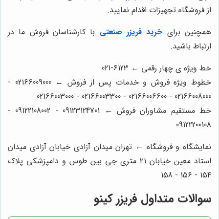
از فروشگاه تجهیزات اقدام نمایید.
همچنین برای
خرید فریزر صنعتی
با کارشناسان فروش ما در
ارتباط باشید.
خط ویژه ی چهار رقمی ← 6123-021
خطوط ویژه فروش و خدمات پس از فروش ← 02166009000 -
02166008000 - 02166006600 - 02166003300 - 02166003000
خط مستقیم مشاوران فروش ← 09123124701 - 09122108002 -
09122200108
نمایشگاه و فروشگاه ← تهران میدان آزادی خیابان آزادی میدان
استاد معین خیابان ۲۱ متری جی بین طوس و دامپزشکی پلاک
154 - 156 - 158
سوالات متداول فریزر کینو