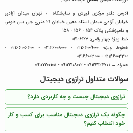
آدرس دفتر مرکزی فروش و نمایشگاه ← تهران میدان آزادی
خیابان آزادی میدان استاد معین خیابان ۲۱ متری جی بین طوس
و دامپزشکی پلاک 154 - 156 - 158
خط ویژۀ چهار رقمی: 6123-021
خطوط ویژه: 02166009000 - 02166008000 - 02166006600 -
02166003300 - 02166003000
همراه ← 09123124701 - 09122108002 - 09122200108
سوالات متداول ترازوی دیجیتال
ترازوی دیجیتال چیست و چه کاربردی دارد؟
چگونه یک ترازوی دیجیتال مناسب برای کسب و کار
خود انتخاب کنیم؟