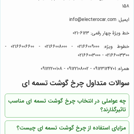
158
ایمیل: info@electerocar.com
خط ویژۀ چهار رقمی: 6123-021
خطوط ویژه: 02166009000 - 02166008000 - 02166006600 -
02166003300 - 02166003000
همراه: 09123124701 - 09122108002 - 09122200108
سوالات متداول چرخ گوشت تسمه ای
چه عواملی در انتخاب چرخ گوشت تسمه ای مناسب
تاثیرگذارند؟
مزایای استفاده از چرخ گوشت تسمه ای چیست؟