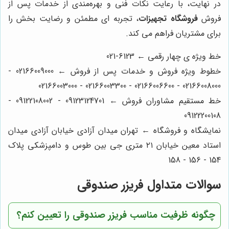
در نهایت، با رعایت نکات فنی و بهره‌مندی از خدمات پس از
فروش
فروشگاه تجهیزات
، تجربه ای مطمئن و رضایت بخش را
برای مشتریان فراهم می کند.
خط ویژه ی چهار رقمی ← 6123-021
خطوط ویژه فروش و خدمات پس از فروش ← 02166009000 -
02166008000 - 02166006600 - 02166003300 - 02166003000
خط مستقیم مشاوران فروش ← 09123124701 - 09122108002 -
09122200108
نمایشگاه و فروشگاه ← تهران میدان آزادی خیابان آزادی میدان
استاد معین خیابان ۲۱ متری جی بین طوس و دامپزشکی پلاک
154 - 156 - 158
سوالات متداول فریزر صندوقی
چگونه ظرفیت مناسب فریزر صندوقی را تعیین کنم؟