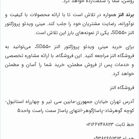
روشن، شما را شگفت‌زده خواهد کرد.
برند النز
همواره در تلاش است تا با ارائه محصولات با کیفیت و
نوآورانه، رضایت مشتریان خود را جلب کند. مینی ویدئو پروژکتور
النز SD550، یکی از نمونه‌های بارز این تلاش است.
برای خرید مینی ویدئو پروژکتور النز SD550، می‌توانید به
فروشگاه النز مراجعه کنید. این فروشگاه، با ارائه مشاوره تخصصی
و خدمات پس از فروش مطمئن، خرید شما را آسان و مطمئن
خواهد کرد.
فروشگاه النز
آدرس تهران خیابان جمهوری-مابین سی تیر و چهارراه استانبول-
کوچه گوهرشاد-پاساژگوهر-انتهای پاساژ سمت راست واحد5
خط ثابت 02166748823
همراه 09382651313