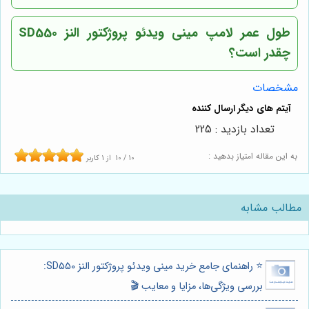
طول عمر لامپ مینی ویدئو پروژکتور النز SD550
چقدر است؟
مشخصات
تعداد بازدید : 225
به این مقاله امتیاز بدهید :
10
/
10
از
1
کاربر
مطالب مشابه
⭐️ راهنمای جامع خرید مینی ویدئو پروژکتور النز SD550:
بررسی ویژگی‌ها، مزایا و معایب 🎬