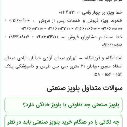
خط ویژه ی چهار رقمی ← 6123-021
خطوط ویژه فروش و خدمات پس از فروش ← 02166009000 -
02166008000 - 02166006600 - 02166003300 - 02166003000
خط مستقیم مشاوران فروش ← 09123124701 - 09122108002 -
09122200108
نمایشگاه و فروشگاه ← تهران میدان آزادی خیابان آزادی میدان
استاد معین خیابان ۲۱ متری جی بین طوس و دامپزشکی پلاک
154 - 156 - 158
سوالات متداول پلوپز صنعتی
پلوپز صنعتی چه تفاوتی با پلوپز خانگی دارد؟
چه نکاتی را در هنگام خرید پلوپز صنعتی باید در نظر