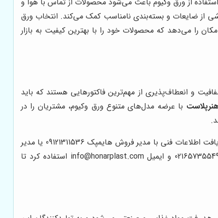
استفاده از ورق وکیوم باعث می‌شود محصولات از تماس با هوا و
ی از ضایعات و بسته‌بندی نامناسب کمک می‌کند. انتخاب ورق
ان را می‌دهد که محصولات خود را با بهترین کیفیت به بازار
افیت و انعطاف‌پذیری از مهم‌ترین فاکتورهایی هستند که باید
هنرپلاست
با عرضه مدل‌های متنوع ورق وکیوم، مشتریان را در
د.
خدمات پس از فروش و پشتیبانی نیز در فروش ورق هایمپک اهمیت زیادی دارد. مشتریان می‌توانند برای مشاوره، سفارش عمده و دریافت اطلاعات فنی با مدیر فروش هایمپک 09121311536 یا مدیر
فروش پت 09123863835 تماس گرفته و از خدمات تخصصی بهره‌مند شوند. همچنین برای ارتباط با دفتر مرکزی می‌توان از تلفن 02165735549 و ایمیل info@honarplast.com استفاده کرد تا