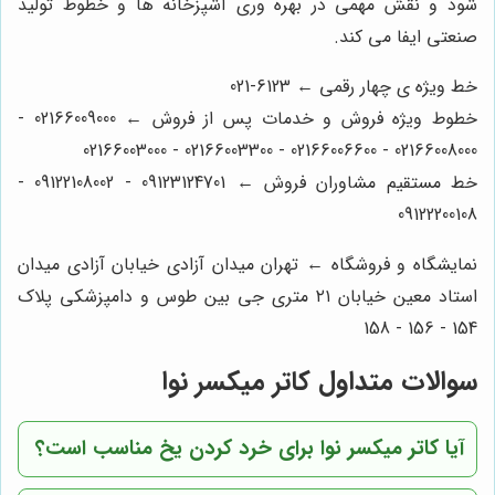
شود و نقش مهمی در بهره وری آشپزخانه ها و خطوط تولید
صنعتی ایفا می کند.
خط ویژه ی چهار رقمی ← 6123-021
خطوط ویژه فروش و خدمات پس از فروش ← 02166009000 -
02166008000 - 02166006600 - 02166003300 - 02166003000
خط مستقیم مشاوران فروش ← 09123124701 - 09122108002 -
09122200108
نمایشگاه و فروشگاه ← تهران میدان آزادی خیابان آزادی میدان
استاد معین خیابان ۲۱ متری جی بین طوس و دامپزشکی پلاک
154 - 156 - 158
سوالات متداول کاتر میکسر نوا
آیا کاتر میکسر نوا برای خرد کردن یخ مناسب است؟