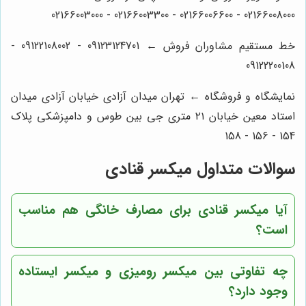
02166008000 - 02166006600 - 02166003300 - 02166003000
خط مستقیم مشاوران فروش ← 09123124701 - 09122108002 -
09122200108
نمایشگاه و فروشگاه ← تهران میدان آزادی خیابان آزادی میدان
استاد معین خیابان ۲۱ متری جی بین طوس و دامپزشکی پلاک
154 - 156 - 158
سوالات متداول میکسر قنادی
آیا میکسر قنادی برای مصارف خانگی هم مناسب
است؟
چه تفاوتی بین میکسر رومیزی و میکسر ایستاده
وجود دارد؟