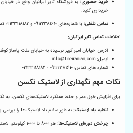
خرید حضوری:
خریداری کنید.
تماس تلفنی:
با شماره‌های 09122381610 و 02133118182 تماس بگیرید و از کارشناسان فروش تایر ایرانیان مشاوره بگیرید و لاستیک مورد نظر خود را سفارش دهید.
اطلاعات تماس تایر ایرانیان:
آدرس: خیابان امیر کبیر نرسیده به خیابان ملت پاساژ کوشا
ایمیل: info@tireiranian.com
شماره های تماس: 09122381610 - 02133118182
نکات مهم نگهداری از لاستیک نکسن
برای افزایش طول عمر و حفظ عملکرد لاستیک‌های نکسن، به نکات
تنظیم باد لاستیک:
به طور منظم باد لاستیک‌ها را بررسی 
چرخش دوره‌ای لاستیک‌ها:
هر 8000 تا 10000 کیلومتر، لاستیک‌های خودرو را به صورت دوره‌ای بچرخانید تا سایش آن‌ها یکنواخت باشد.