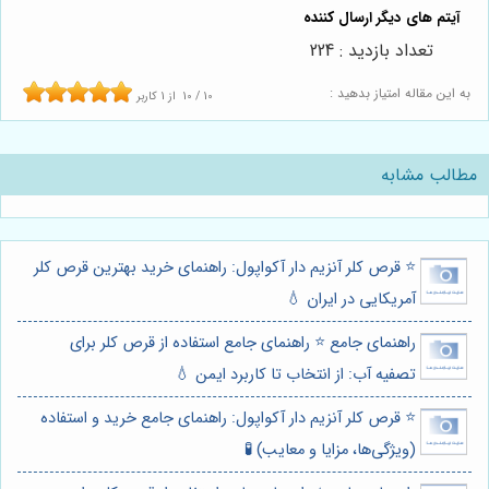
تعداد بازدید : 224
به این مقاله امتیاز بدهید :
10
/
10
از
1
کاربر
مطالب مشابه
⭐️ قرص کلر آنزیم دار آکواپول: راهنمای خرید بهترین قرص کلر
آمریکایی در ایران 💧
راهنمای جامع ⭐️ راهنمای جامع استفاده از قرص کلر برای
تصفیه آب: از انتخاب تا کاربرد ایمن 💧
⭐️ قرص کلر آنزیم دار آکواپول: راهنمای جامع خرید و استفاده
(ویژگی‌ها، مزایا و معایب) 🧪