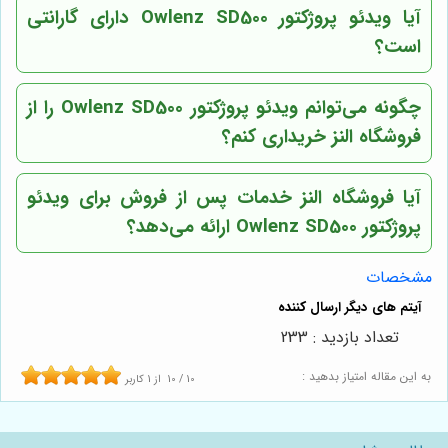
آیا ویدئو پروژکتور Owlenz SD500 دارای گارانتی
است؟
چگونه می‌توانم ویدئو پروژکتور Owlenz SD500 را از
فروشگاه النز خریداری کنم؟
آیا فروشگاه النز خدمات پس از فروش برای ویدئو
پروژکتور Owlenz SD500 ارائه می‌دهد؟
مشخصات
تعداد بازدید : 233
به این مقاله امتیاز بدهید :
10
/
10
از
1
کاربر