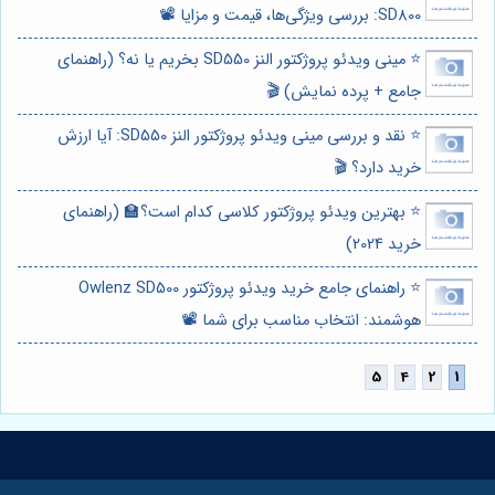
SD800: بررسی ویژگی‌ها، قیمت و مزایا 📽️
⭐️ مینی ویدئو پروژکتور النز SD550 بخریم یا نه؟ (راهنمای
جامع + پرده نمایش) 🎬
⭐️ نقد و بررسی مینی ویدئو پروژکتور النز SD550: آیا ارزش
خرید دارد؟ 🎬
⭐️ بهترین ویدئو پروژکتور کلاسی کدام است؟🏫 (راهنمای
خرید 2024)
⭐️ راهنمای جامع خرید ویدئو پروژکتور Owlenz SD500
هوشمند: انتخاب مناسب برای شما 📽️