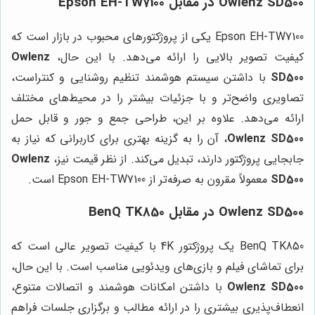
Owlenz SD500 در مقابل Epson EH-TW7100
Epson EH-TW7100 یکی از پروژکتورهای محبوب در بازار است که
کیفیت تصویر بالایی را ارائه می‌دهد. با این حال،
Owlenz
SD500
با داشتن سیستم هوشمند تنظیم روشنایی و کنتراست،
تصاویری واضح‌تر و با جزئیات بیشتر را در محیط‌های مختلف
ارائه می‌دهد. علاوه بر این، طراحی جمع و جور و قابل حمل
Owlenz SD500
، آن را به گزینه بهتری برای کاربرانی که نیاز به
جابجایی پروژکتور دارند، تبدیل می‌کند. از نظر قیمت نیز،
Owlenz
SD500
معمولاً مقرون به صرفه‌تر از Epson EH-TW7100 است.
Owlenz SD500 در مقابل BenQ TK850
BenQ TK850 یک پروژکتور 4K با کیفیت تصویر عالی است که
برای تماشای فیلم و بازی‌های ویدئویی مناسب است. با این حال،
Owlenz SD500
با داشتن امکانات هوشمند و اتصالات متنوع،
انعطاف‌پذیری بیشتری را در ارائه مطالب و برگزاری جلسات فراهم