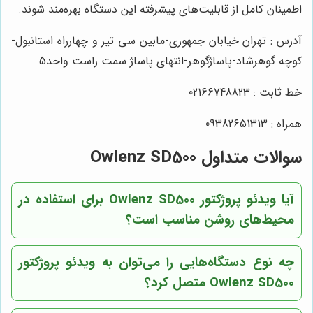
اطمینان کامل از قابلیت‌های پیشرفته این دستگاه بهره‌مند شوند.
آدرس : تهران خیابان جمهوری-مابین سی تیر و چهارراه استانبول-
کوچه گوهرشاد-پاساژگوهر-انتهای پاساژ سمت راست واحد5
خط ثابت : 02166748823
همراه : 09382651313
سوالات متداول Owlenz SD500
آیا ویدئو پروژکتور Owlenz SD500 برای استفاده در
محیط‌های روشن مناسب است؟
چه نوع دستگاه‌هایی را می‌توان به ویدئو پروژکتور
Owlenz SD500 متصل کرد؟