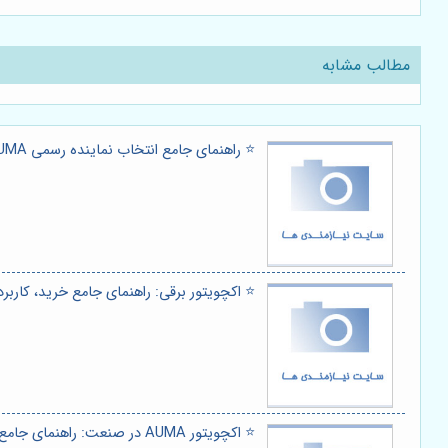
مطالب مشابه
⭐️ راهنمای جامع انتخاب نماینده رسمی AUMA: خدمات برتر اکچویتور برقی در ایران ⚙️
⭐️ اکچویتور برقی: راهنمای جامع خرید، کاربرد
⭐️ اکچویتور AUMA در صنعت: راهنمای جامع کاربردها و مزایای کلیدی ⚙️