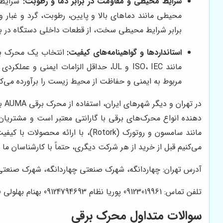
شرایط محیطی و مقاومت در برابر دما و رطوبت:
شرایط 
محیطی مانند دماهای بالا و پایین، رطوبت، گرد و غبار 
برابر شرایط محیطی سخت، از قطعات داخلی دستگاه در برا
استانداردها و گواهینامه‌های کیفیت:
انتخاب یک محرک برقی
مربوط به ایمنی و حفاظت از محیط زیست را برآورده می‌کند
در تهران و دیگر شهرهای ایران، استفاده از محرک برقی AUMA به دلیل کیفیت بالا، عملکرد قابل اعتماد و نصب آسان، مورد توجه صنایع مختلف قرار گرفته است. شرکت
دهنده انواع محرک‌های برقی با گارانتی معتبر است و مشتریا
مانند سامسون و روتورک (Rotork)، 
می‌کنیم قبل از خرید از هر شرکت دیگری، حتماً با کارشناسان ما 
آدرس تهران: چهاردانگه، شهرک صنعتی چهاردانگه، شهرک صنعتی سهند
تلفن تماس: 09123019961 پوریا نظام 09124794693 بهنام بهلولی 09127932300 ابوالفضل نجیمی
سوالات متداول محرک برقی