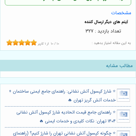
مشخصات
تعداد بازدید : 327
به این مقاله امتیاز بدهید :
10
/
10
از
1
کاربر
مطالب مشابه
⭐️ شارژ کپسول آتش نشانی: راهنمای جامع ایمنی ساختمان +
خدمات آتش گریز تهران 🔥
⭐️ راهنمای جامع قیمت اتحادیه شارژ کپسول آتش نشانی
1404 تهران: نکات کلیدی و خدمات ایمنی 🔥
⭐️ چگونه کپسول آتش نشانی تهران را شارژ کنیم؟ (راهنمای