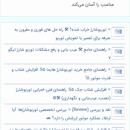
مناسب را آسان می‌کند.
⭐️ توربوشارژ خراب شده؟ 🛠️ راه حل های فوری و مقرون به
صرفه برای تعمیر یا تعویض توربو
⭐️ راهنمای جامع 🛠️ عیب یابی و رفع مشکلات توربو شارژ تیگو
7
⭐️ راهنمای جامع خرید توربوشارژ هایما S5: افزایش شتاب و
قدرت موتور 🚀
⭐️ افزایش شتاب جک S5: راهنمای فنی-اجرایی توربوشارژ
(نصب، عیب‌یابی و نگهداری) 🛠️⚙️
نقد و بررسی (Review) ⭐️ بررسی تخصصی توربوشارژها: آیا
ارتقاء عملکرد موتور ارزشش را دارد؟ 🚗
⭐️ افزایش شتاب و قدرت با توربوشارژ باکیفیت: راهنمای خرید