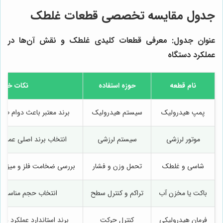
جدول مقایسه تخصصی قطعات غلطک
عنوان جدول: معرفی قطعات کلیدی غلطک و نقش آن‌ها در
عملکرد دستگاه
نام قطعه
حوزه استفاده
نکات خرید
پمپ هیدرولیک
سیستم هیدرولیک
برند معتبر باعث دوام طول
موتور لرزشی
سیستم لرزشی
انتخاب برند اصلی عملکرد
شاسی و غلطک
تحمل وزن و فشار
بررسی ضخامت فلز و میزان 
باکت یا مخزن آب
تراکم و کنترل سطح
انتخاب حجم مناسب با
فرمان هیدرولیکی
کنترل حرکت
برند استاندارد عملکرد دقی