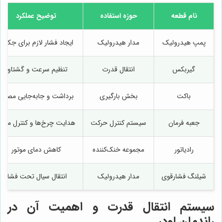
نام قطعه
حوزه استفاده
توضیح عملکرد
پمپ هیدرولیک
مدار هیدرولیک
ایجاد فشار لازم برای جک‌ها
گیربکس
انتقال قدرت
تنظیم سرعت و گشتاور
باکت
بخش بارگیری
برداشت و جابه‌جایی مصالح
جعبه فرمان
سیستم کنترل حرکت
هدایت چرخ‌ها و کنترل مسی
رادیاتور
مجموعه خنک‌کننده
کاهش دمای موتور
شیلنگ‌ فشارقوی
مدار هیدرولیک
انتقال سیال تحت فشار
سیستم انتقال قدرت و اهمیت آن در
راندمان لودر